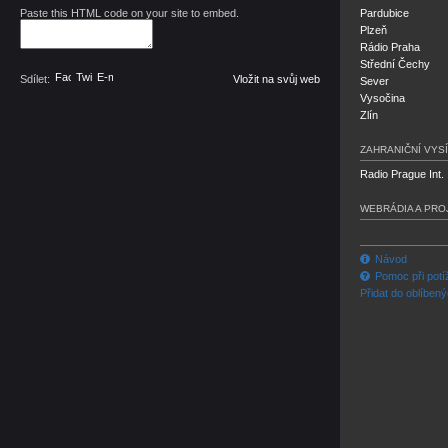
Paste this HTML code on your site to embed.
Pardubice
Plzeň
Rádio Praha
Střední Čechy
Facebook
Twitter
E-mail
Sdílet:
Vložit na svůj web
Sever
Vysočina
Zlín
ZAHRANIČNÍ VYSÍ
Radio Prague Int.
WEBRÁDIA A PRO
Návod
Pomoc při potí
Přidat do oblíben