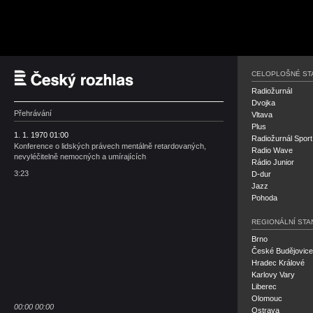
Český rozhlas
CELOPLOŠNÉ ST
Radiožurnál
Dvojka
Přehrávání
Vltava
Plus
1. 1. 1970 01:00
Radiožurnál Sport
Konference o lidských právech mentálně retardovaných,
Radio Wave
nevyléčitelně nemocných a umírajících
Rádio Junior
3:23
D-dur
Jazz
Pohoda
REGIONÁLNÍ STA
Brno
České Budějovice
Hradec Králové
Karlovy Vary
Liberec
Olomouc
00:00
00:00
Ostrava