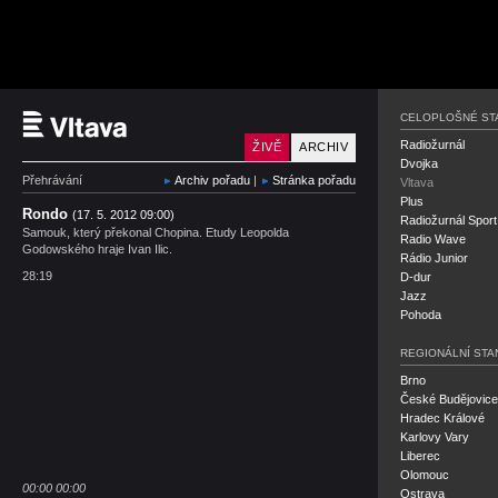
Český rozhlas Vltava
CELOPLOŠNÉ ST
Radiožurnál
ŽIVĚ
ARCHIV
Dvojka
Přehrávání
Archiv pořadu
|
Stránka pořadu
Vltava
Plus
Rondo
(17. 5. 2012 09:00)
Radiožurnál Sport
Samouk, který překonal Chopina. Etudy Leopolda
Radio Wave
Godowského hraje Ivan Ilic.
Rádio Junior
28:19
D-dur
Jazz
Pohoda
REGIONÁLNÍ STA
Brno
České Budějovice
Hradec Králové
Karlovy Vary
Liberec
Olomouc
00:00
00:00
Ostrava