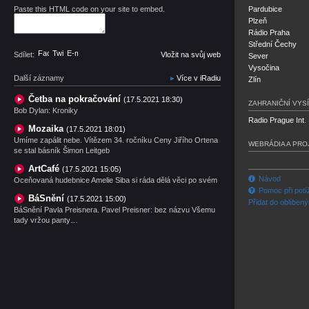
Paste this HTML code on your site to embed.
Pardubice
Plzeň
Rádio Praha
Střední Čechy
Facebook
Twitter
E-mail
Sdílet:
Vložit na svůj web
Sever
Vysočina
Další záznamy
Více v iRadiu
Zlín
Četba na pokračování
(17.5.2021 18:30)
ZAHRANIČNÍ VYSÍ
Bob Dylan: Kroniky
Radio Prague Int.
Mozaika
(17.5.2021 18:01)
Umíme zapálit nebe. Vítězem 34. ročníku Ceny Jiřího Ortena
WEBRÁDIA A PRO
se stal básník Šimon Leitgeb
ArtCafé
(17.5.2021 15:05)
Návod
Oceňovaná hudebnice Amelie Siba si ráda dělá věci po svém
Pomoc při potí
BáSnění
(17.5.2021 15:00)
Přidat do oblíben
BáSnění Pavla Preisnera. Pavel Preisner: bez názvu Všemu
tady vržou panty…