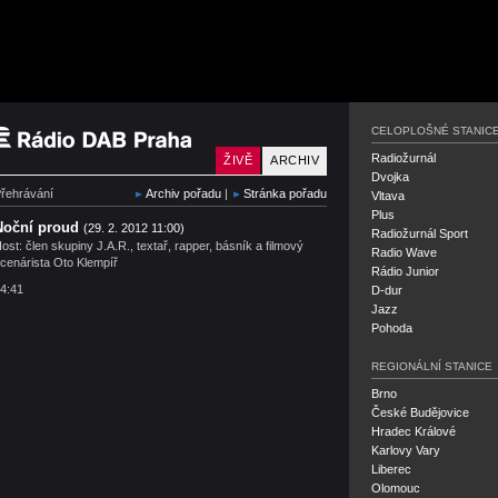
Český rozhlas Rádio Pra
CELOPLOŠNÉ STANIC
Radiožurnál
ŽIVĚ
ARCHIV
Dvojka
řehrávání
Archiv pořadu
|
Stránka pořadu
Vltava
Plus
Noční proud
(29. 2. 2012 11:00)
Radiožurnál Sport
ost: člen skupiny J.A.R., textař, rapper, básník a filmový
Radio Wave
cenárista Oto Klempíř
Rádio Junior
4:41
D-dur
Jazz
Pohoda
REGIONÁLNÍ STANICE
Brno
České Budějovice
Hradec Králové
Karlovy Vary
Liberec
Olomouc