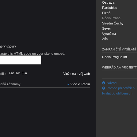
Ostrava
Pardubice
Plzeň
Rádio Praha
Střední Čechy
Sever
Vysočina
Zlín
0:00
00:00
ZAHRANIČNÍ VYSÍLÁNÍ
aste this HTML code on your site to embed.
Radio Prague Int.
WEBRÁDIA A PROJEKT
Facebook
Twitter
E-mail
dílet:
Vložit na svůj web
Návod
alší záznamy
Více v iRadiu
Pomoc při potížích
Přidat do oblíbených