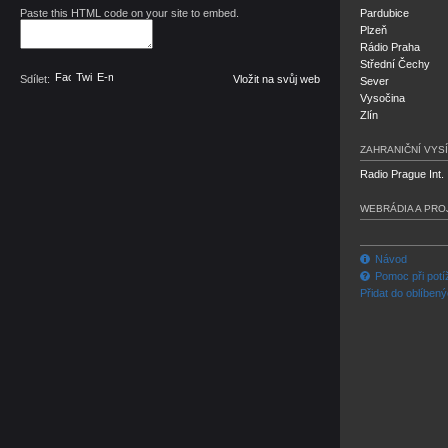
Paste this HTML code on your site to embed.
Pardubice
Plzeň
Rádio Praha
Střední Čechy
Facebook
Twitter
E-mail
Sdílet:
Vložit na svůj web
Sever
Vysočina
Zlín
ZAHRANIČNÍ VYSÍ
Radio Prague Int.
WEBRÁDIA A PRO
Návod
Pomoc při potí
Přidat do oblíben