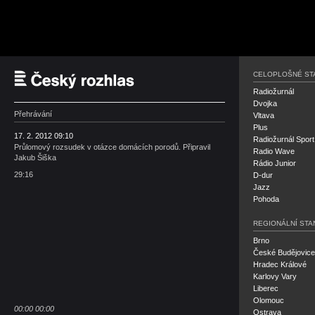
Český rozhlas
CELOPLOŠNÉ ST
Radiožurnál
Dvojka
Přehrávání
Vltava
Plus
17. 2. 2012 09:10
Radiožurnál Sport
Průlomový rozsudek v otázce domácích porodů. Připravil
Radio Wave
Jakub Šiška
Rádio Junior
29:16
D-dur
Jazz
Pohoda
REGIONÁLNÍ STA
Brno
České Budějovice
Hradec Králové
Karlovy Vary
Liberec
Olomouc
00:00
00:00
Ostrava