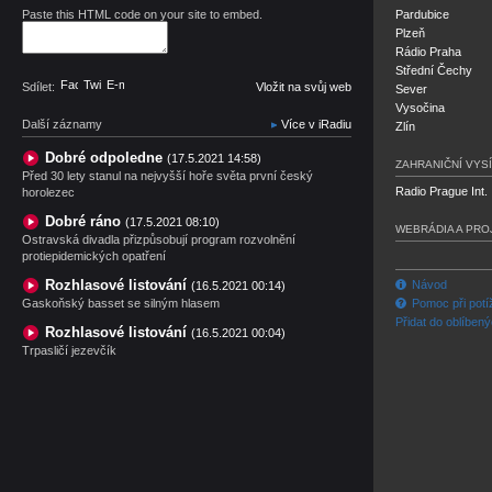
Paste this HTML code on your site to embed.
Pardubice
Plzeň
Rádio Praha
Střední Čechy
Facebook
Twitter
E-mail
Sdílet:
Vložit na svůj web
Sever
Vysočina
Další záznamy
Více v iRadiu
Zlín
Dobré odpoledne
(17.5.2021 14:58)
ZAHRANIČNÍ VYSÍ
Před 30 lety stanul na nejvyšší hoře světa první český
Radio Prague Int.
horolezec
Dobré ráno
(17.5.2021 08:10)
WEBRÁDIA A PRO
Ostravská divadla přizpůsobují program rozvolnění
protiepidemických opatření
Rozhlasové listování
Návod
(16.5.2021 00:14)
Gaskoňský basset se silným hlasem
Pomoc při potí
Přidat do oblíben
Rozhlasové listování
(16.5.2021 00:04)
Trpasličí jezevčík