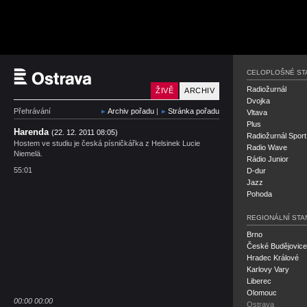
Český rozhlas Ostrava
CELOPLOŠNÉ ST
Radiožurnál
ŽIVĚ
ARCHIV
Dvojka
Přehrávání
Archiv pořadu
|
Stránka pořadu
Vltava
Plus
Harenda
(22. 12. 2011 08:05)
Radiožurnál Sport
Hostem ve studiu je česká písničkářka z Helsinek Lucie
Radio Wave
Niemelä.
Rádio Junior
55:01
D-dur
Jazz
Pohoda
REGIONÁLNÍ STA
Brno
České Budějovice
Hradec Králové
Karlovy Vary
Liberec
Olomouc
00:00
00:00
Ostrava