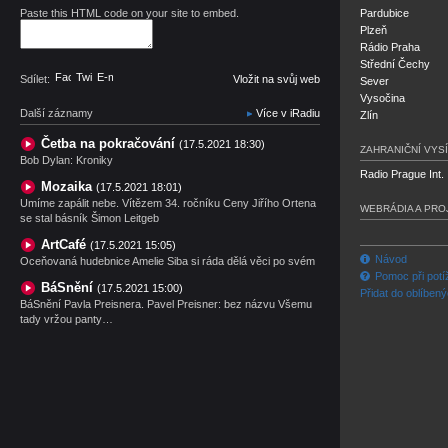
Paste this HTML code on your site to embed.
Pardubice
Plzeň
Rádio Praha
Střední Čechy
Facebook
Twitter
E-mail
Sdílet:
Vložit na svůj web
Sever
Vysočina
Další záznamy
Více v iRadiu
Zlín
Četba na pokračování
(17.5.2021 18:30)
ZAHRANIČNÍ VYSÍ
Bob Dylan: Kroniky
Radio Prague Int.
Mozaika
(17.5.2021 18:01)
Umíme zapálit nebe. Vítězem 34. ročníku Ceny Jiřího Ortena
WEBRÁDIA A PRO
se stal básník Šimon Leitgeb
ArtCafé
(17.5.2021 15:05)
Návod
Oceňovaná hudebnice Amelie Siba si ráda dělá věci po svém
Pomoc při potí
BáSnění
(17.5.2021 15:00)
Přidat do oblíben
BáSnění Pavla Preisnera. Pavel Preisner: bez názvu Všemu
tady vržou panty…