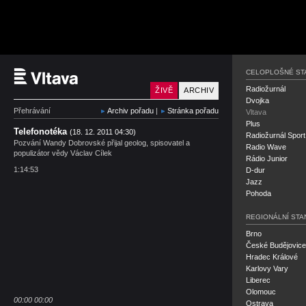
Český rozhlas Vltava
CELOPLOŠNÉ ST
Radiožurnál
ŽIVĚ
ARCHIV
Dvojka
Přehrávání
Archiv pořadu
|
Stránka pořadu
Vltava
Plus
Telefonotéka
(18. 12. 2011 04:30)
Radiožurnál Sport
Pozvání Wandy Dobrovské přijal geolog, spisovatel a
Radio Wave
populizátor vědy Václav Cílek
Rádio Junior
1:14:53
D-dur
Jazz
Pohoda
REGIONÁLNÍ STA
Brno
České Budějovice
Hradec Králové
Karlovy Vary
Liberec
Olomouc
00:00
00:00
Ostrava