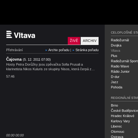
Český rozhlas Vltava
CELOPLOŠNÉ ST
Radiožurnál
ŽIVĚ
ARCHIV
Dvojka
Přehrávání
Archiv pořadu
|
Stránka pořadu
Vltava
Plus
Čajovna
(5. 12. 2011 07:00)
Radiožurnál Sport
Hosty Petra Dorůžky jsou zpěvačka Sofia Prusali a
Radio Wave
klarinetista Nikos Kuluris ze skupiny Nisos, která čerpá z…
Rádio Junior
57:46
D-dur
Jazz
Pohoda
REGIONÁLNÍ STA
Brno
České Budějovice
Hradec Králové
Karlovy Vary
Liberec
Olomouc
00:00
00:00
Ostrava