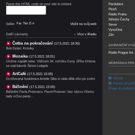
Paste this HTML code on your site to embed.
Pardubice
Plzeň
Rádio Praha
Střední Čechy
Facebook
Twitter
E-mail
Sdílet:
Vložit na svůj web
Sever
Vysočina
Další záznamy
Více v iRadiu
Zlín
Četba na pokračování
(17.5.2021 18:30)
ZAHRANIČNÍ VYSÍ
Bob Dylan: Kroniky
Radio Prague Int.
Mozaika
(17.5.2021 18:01)
Umíme zapálit nebe. Vítězem 34. ročníku Ceny Jiřího Ortena
WEBRÁDIA A PRO
se stal básník Šimon Leitgeb
ArtCafé
(17.5.2021 15:05)
Návod
Oceňovaná hudebnice Amelie Siba si ráda dělá věci po svém
Pomoc při potí
BáSnění
(17.5.2021 15:00)
Přidat do oblíben
BáSnění Pavla Preisnera. Pavel Preisner: bez názvu Všemu
tady vržou panty…