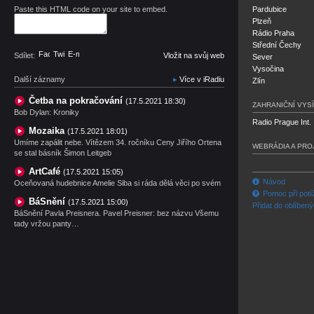
Paste this HTML code on your site to embed.
Pardubice
Plzeň
Rádio Praha
Střední Čechy
Facebook
Twitter
E-mail
Sdílet:
Vložit na svůj web
Sever
Vysočina
Další záznamy
Více v iRadiu
Zlín
Četba na pokračování
(17.5.2021 18:30)
ZAHRANIČNÍ VYSÍ
Bob Dylan: Kroniky
Radio Prague Int.
Mozaika
(17.5.2021 18:01)
Umíme zapálit nebe. Vítězem 34. ročníku Ceny Jiřího Ortena
WEBRÁDIA A PRO
se stal básník Šimon Leitgeb
ArtCafé
(17.5.2021 15:05)
Návod
Oceňovaná hudebnice Amelie Siba si ráda dělá věci po svém
Pomoc při potí
BáSnění
(17.5.2021 15:00)
Přidat do oblíben
BáSnění Pavla Preisnera. Pavel Preisner: bez názvu Všemu
tady vržou panty…