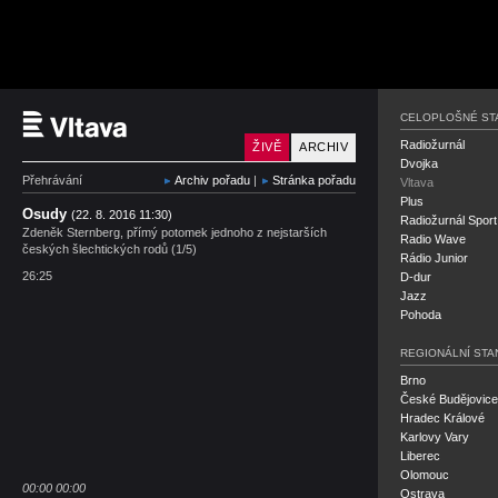
Český rozhlas Vltava
CELOPLOŠNÉ ST
Radiožurnál
ŽIVĚ
ARCHIV
Dvojka
Přehrávání
Archiv pořadu
|
Stránka pořadu
Vltava
Plus
Osudy
(22. 8. 2016 11:30)
Radiožurnál Sport
Zdeněk Sternberg, přímý potomek jednoho z nejstarších
Radio Wave
českých šlechtických rodů (1/5)
Rádio Junior
26:25
D-dur
Jazz
Pohoda
REGIONÁLNÍ STA
Brno
České Budějovice
Hradec Králové
Karlovy Vary
Liberec
Olomouc
00:00
00:00
Ostrava