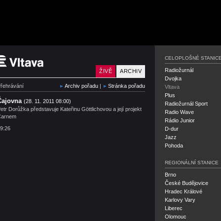
Český rozhlas Vltava
CELOPLOŠNÉ STANIC
Radiožurnál
ŽIVĚ
ARCHIV
Dvojka
řehrávání
Archiv pořadu
|
Stránka pořadu
Vltava
Plus
Čajovna
(28. 11. 2011 08:00)
Radiožurnál Sport
etr Dorůžka představuje Kateřinu Göttlichovou a její projekt
Radio Wave
Carnem
Rádio Junior
9:26
D-dur
Jazz
Pohoda
REGIONÁLNÍ STANICE
Brno
České Budějovice
Hradec Králové
Karlovy Vary
Liberec
Olomouc