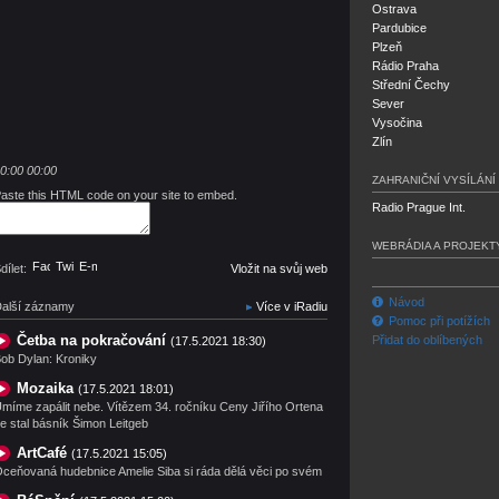
Ostrava
Pardubice
Plzeň
Rádio Praha
Střední Čechy
Sever
Vysočina
Zlín
0:00
00:00
ZAHRANIČNÍ VYSÍLÁNÍ
aste this HTML code on your site to embed.
Radio Prague Int.
WEBRÁDIA A PROJEKT
Facebook
Twitter
E-mail
dílet:
Vložit na svůj web
Návod
alší záznamy
Více v iRadiu
Pomoc při potížích
Četba na pokračování
Přidat do oblíbených
(17.5.2021 18:30)
ob Dylan: Kroniky
Mozaika
(17.5.2021 18:01)
míme zapálit nebe. Vítězem 34. ročníku Ceny Jiřího Ortena
e stal básník Šimon Leitgeb
ArtCafé
(17.5.2021 15:05)
ceňovaná hudebnice Amelie Siba si ráda dělá věci po svém