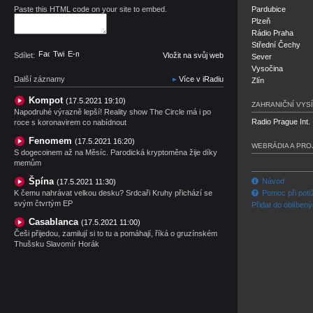
Paste this HTML code on your site to embed.
Pardubice
Plzeň
Rádio Praha
Střední Čechy
Facebook
Twitter
E-mail
Sdílet:
Vložit na svůj web
Sever
Vysočina
Další záznamy
Více v iRadiu
Zlín
Kompot
(17.5.2021 19:10)
ZAHRANIČNÍ VYSÍ
Napodruhé výrazně lepší! Reality show The Circle má i po
Radio Prague Int.
roce s koronavirem co nabídnout
Fenomem
(17.5.2021 16:20)
WEBRÁDIA A PRO
S dogecoinem až na Měsíc. Parodická kryptoměna žije díky
memům
Špína
Návod
(17.5.2021 11:30)
K čemu nahrávat velkou desku? Srdcaři Kruhy přichází se
Pomoc při potí
svým čtvrtým EP
Přidat do oblíben
Casablanca
(17.5.2021 11:00)
Češi přijedou, zamilují si to tu a pomáhají, říká o gruzínském
Thušsku Slavomír Horák