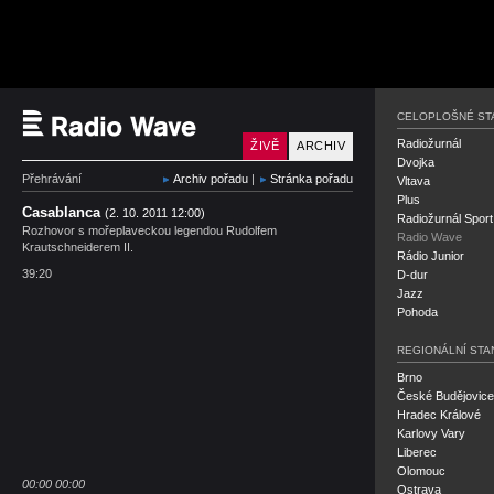
Český rozhlas Radio 
CELOPLOŠNÉ ST
Radiožurnál
ŽIVĚ
ARCHIV
Dvojka
Přehrávání
Archiv pořadu
|
Stránka pořadu
Vltava
Plus
Casablanca
(2. 10. 2011 12:00)
Radiožurnál Sport
Rozhovor s mořeplaveckou legendou Rudolfem
Radio Wave
Krautschneiderem II.
Rádio Junior
39:20
D-dur
Jazz
Pohoda
REGIONÁLNÍ STA
Brno
České Budějovice
Hradec Králové
Karlovy Vary
Liberec
Olomouc
00:00
00:00
Ostrava