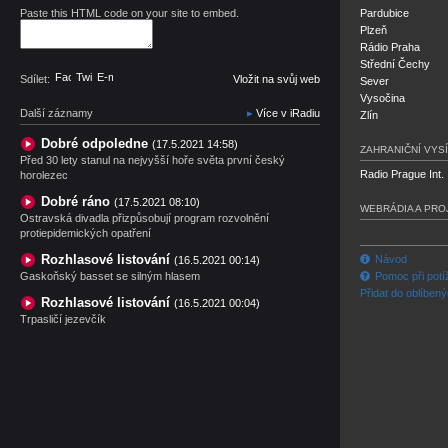
Paste this HTML code on your site to embed.
Pardubice
Plzeň
Rádio Praha
Střední Čechy
Facebook
Twitter
E-mail
Sdílet:
Vložit na svůj web
Sever
Vysočina
Další záznamy
Více v iRadiu
Zlín
Dobré odpoledne
(17.5.2021 14:58)
ZAHRANIČNÍ VYSÍ
Před 30 lety stanul na nejvyšší hoře světa první český
Radio Prague Int.
horolezec
Dobré ráno
(17.5.2021 08:10)
WEBRÁDIA A PRO
Ostravská divadla přizpůsobují program rozvolnění
protiepidemických opatření
Rozhlasové listování
Návod
(16.5.2021 00:14)
Gaskoňský basset se silným hlasem
Pomoc při potí
Přidat do oblíben
Rozhlasové listování
(16.5.2021 00:04)
Trpasličí jezevčík