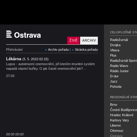
Český rozhlas Ostrava
CELOPLOŠNÉ ST
Radiožurnál
ŽIVĚ
ARCHIV
Dvojka
Přehrávání
Archiv pořadu
|
Stránka pořadu
Vltava
Plus
Lékárna
(5. 5. 2010 02:15)
Radiožurnál Sport
Lupus - autoimunní onemocnění, při kterém imunitní systém
Radio Wave
napadá vlastní buňky. O jak časté onemocnění jde?…
Rádio Junior
27:03
D-dur
Jazz
Pohoda
REGIONÁLNÍ STA
Brno
České Budějovice
Hradec Králové
Karlovy Vary
Liberec
Olomouc
00:00
00:00
Ostrava