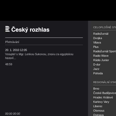
Český rozhlas
CELOPLOŠNÉ ST
Radiožurnál
Dvojka
Přehrávání
Vltava
Plus
20. 1. 2010 12:05
Radiožurnál Sport
Vstupte! s Mgr. Lenkou Sukovou, znovu za egyptskou
Radio Wave
historií...
Rádio Junior
48:59
D-dur
Jazz
Pohoda
REGIONÁLNÍ STA
Brno
České Budějovice
Hradec Králové
Karlovy Vary
Liberec
Olomouc
00:00
00:00
Ostrava