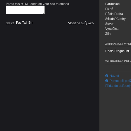
Paste this HTML code on your site to embed.
Pardubice
Plzeň
Rádio Praha
Střední Čechy
Facebook
Twitter
E-mail
Sdílet:
Vložit na svůj web
Sever
Vysočina
Zlín
ZAHRANIČNÍ VYSÍ
Radio Prague Int.
WEBRÁDIA A PRO
Návod
Pomoc při potí
Přidat do oblíben