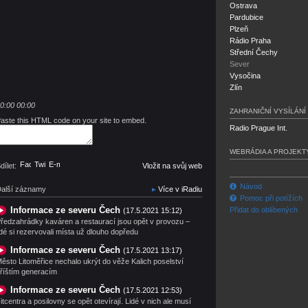
Ostrava
Pardubice
Plzeň
Rádio Praha
Střední Čechy
Sever
Vysočina
Zlín
0:00
00:00
ZAHRANIČNÍ VYSÍLÁNÍ
aste this HTML code on your site to embed.
Radio Prague Int.
WEBRÁDIA A PROJEKT
Facebook
Twitter
E-mail
dílet:
Vložit na svůj web
Návod
alší záznamy
Více v iRadiu
Pomoc při potížích
Informace ze severu Čech
Přidat do oblíbených
(17.5.2021 15:12)
ředzahrádky kaváren a restaurací jsou opět v provozu –
idé si rezervovali místa už dlouho dopředu
Informace ze severu Čech
(17.5.2021 13:17)
ěsto Litoměřice nechalo ukrýt do věže Kalich poselství
říštím generacím
Informace ze severu Čech
(17.5.2021 12:53)
itcentra a posilovny se opět otevírají. Lidé v nich ale musí