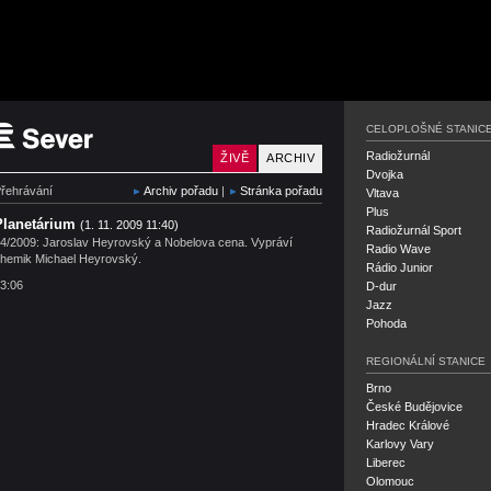
Český rozhlas Sever
CELOPLOŠNÉ STANIC
Radiožurnál
ŽIVĚ
ARCHIV
Dvojka
řehrávání
Archiv pořadu
|
Stránka pořadu
Vltava
Plus
Planetárium
(1. 11. 2009 11:40)
Radiožurnál Sport
4/2009: Jaroslav Heyrovský a Nobelova cena. Vypráví
Radio Wave
hemik Michael Heyrovský.
Rádio Junior
3:06
D-dur
Jazz
Pohoda
REGIONÁLNÍ STANICE
Brno
České Budějovice
Hradec Králové
Karlovy Vary
Liberec
Olomouc