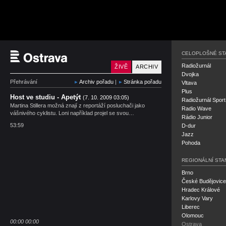
Český rozhlas Ostrava
CELOPLOŠNÉ ST
Radiožurnál
ŽIVĚ
ARCHIV
Dvojka
Přehrávání
Archiv pořadu
|
Stránka pořadu
Vltava
Plus
Host ve studiu - Apetýt
(7. 10. 2009 03:05)
Radiožurnál Sport
Martina Stillera možná znají z reportáží posluchači jako
Radio Wave
vášnivého cyklistu. Loni například projel se svou…
Rádio Junior
53:59
D-dur
Jazz
Pohoda
REGIONÁLNÍ STA
Brno
České Budějovice
Hradec Králové
Karlovy Vary
Liberec
Olomouc
00:00
00:00
Ostrava