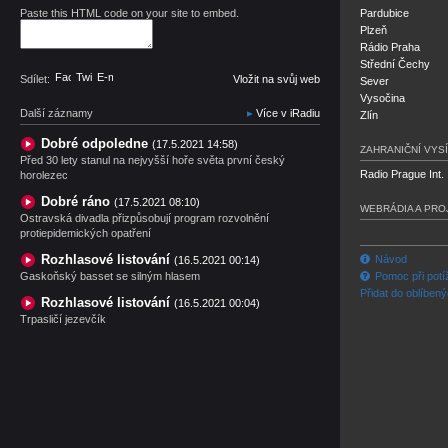
Paste this HTML code on your site to embed.
Pardubice
Plzeň
Rádio Praha
Střední Čechy
Facebook
Twitter
E-mail
Sdílet:
Vložit na svůj web
Sever
Vysočina
Další záznamy
Více v iRadiu
Zlín
Dobré odpoledne
(17.5.2021 14:58)
ZAHRANIČNÍ VYSÍ
Před 30 lety stanul na nejvyšší hoře světa první český
Radio Prague Int.
horolezec
Dobré ráno
(17.5.2021 08:10)
WEBRÁDIA A PRO
Ostravská divadla přizpůsobují program rozvolnění
protiepidemických opatření
Rozhlasové listování
Návod
(16.5.2021 00:14)
Gaskoňský basset se silným hlasem
Pomoc při potí
Přidat do oblíben
Rozhlasové listování
(16.5.2021 00:04)
Trpasličí jezevčík